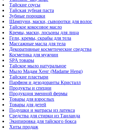
Тайские соусы
Тайская зубная паста
Зубные порошки
Шампуни, маски, сыворотки для волос
Тайское кокосовое масло
Кремы, маски, лосьоны для лица
Гели, кремы, скрабы для тела
Массажные масла для тела
Декоративные косметические средства
Косметика для мужчин
SPA товары
Тайское мыло натуральное
Мыло Мадам Хенг (Madame Heng)
Тайские пластыри
Парфюм и дезодоранты Кристалл
Продукты и специи
Продукция змеиной фермы
Товары для взрослых
Товары для детей
Подушки и матрасы из латекса
Средства для стирки из Таиланда
Экипировка для тайского бокса
Хиты продаж