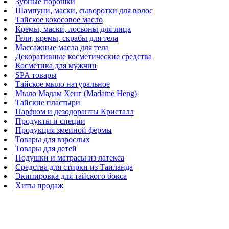
Зубные порошки
Шампуни, маски, сыворотки для волос
Тайское кокосовое масло
Кремы, маски, лосьоны для лица
Гели, кремы, скрабы для тела
Массажные масла для тела
Декоративные косметические средства
Косметика для мужчин
SPA товары
Тайское мыло натуральное
Мыло Мадам Хенг (Madame Heng)
Тайские пластыри
Парфюм и дезодоранты Кристалл
Продукты и специи
Продукция змеиной фермы
Товары для взрослых
Товары для детей
Подушки и матрасы из латекса
Средства для стирки из Таиланда
Экипировка для тайского бокса
Хиты продаж