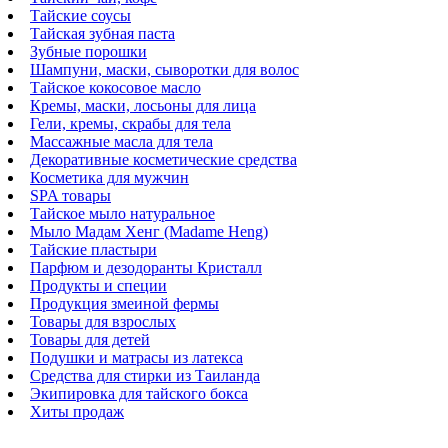
Тайские соусы
Тайская зубная паста
Зубные порошки
Шампуни, маски, сыворотки для волос
Тайское кокосовое масло
Кремы, маски, лосьоны для лица
Гели, кремы, скрабы для тела
Массажные масла для тела
Декоративные косметические средства
Косметика для мужчин
SPA товары
Тайское мыло натуральное
Мыло Мадам Хенг (Madame Heng)
Тайские пластыри
Парфюм и дезодоранты Кристалл
Продукты и специи
Продукция змеиной фермы
Товары для взрослых
Товары для детей
Подушки и матрасы из латекса
Средства для стирки из Таиланда
Экипировка для тайского бокса
Хиты продаж