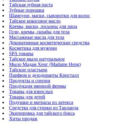
Тайская зубная паста
Зубные порошки
Шампуни, маски, сыворотки для волос
Тайское кокосовое масло
Кремы, маски, лосьоны для лица
Гели, кремы, скрабы для тела
Массажные масла для тела
Декоративные косметические средства
Косметика для мужчин
SPA товары
Тайское мыло натуральное
Мыло Мадам Хенг (Madame Heng)
Тайские пластыри
Парфюм и дезодоранты Кристалл
Продукты и специи
Продукция змеиной фермы
Товары для взрослых
Товары для детей
Подушки и матрасы из латекса
Средства для стирки из Таиланда
Экипировка для тайского бокса
Хиты продаж