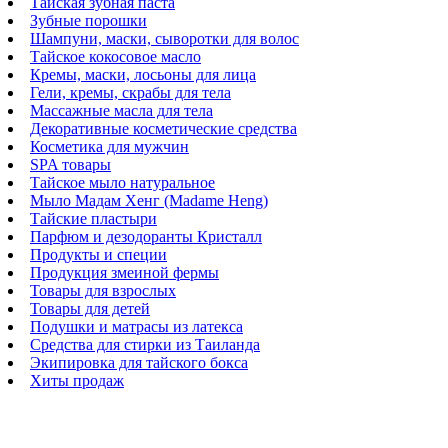
Тайская зубная паста
Зубные порошки
Шампуни, маски, сыворотки для волос
Тайское кокосовое масло
Кремы, маски, лосьоны для лица
Гели, кремы, скрабы для тела
Массажные масла для тела
Декоративные косметические средства
Косметика для мужчин
SPA товары
Тайское мыло натуральное
Мыло Мадам Хенг (Madame Heng)
Тайские пластыри
Парфюм и дезодоранты Кристалл
Продукты и специи
Продукция змеиной фермы
Товары для взрослых
Товары для детей
Подушки и матрасы из латекса
Средства для стирки из Таиланда
Экипировка для тайского бокса
Хиты продаж