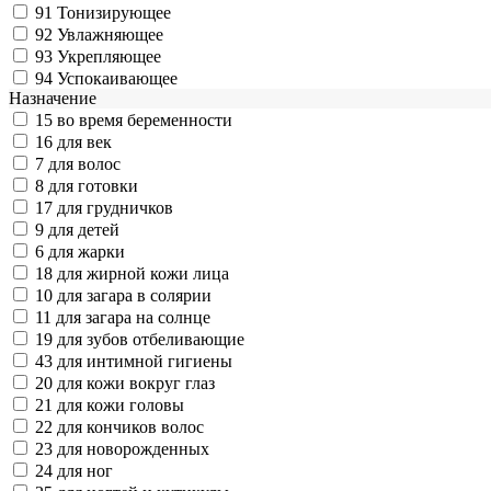
91
Тонизирующее
92
Увлажняющее
93
Укрепляющее
94
Успокаивающее
Назначение
15
во время беременности
16
для век
7
для волос
8
для готовки
17
для грудничков
9
для детей
6
для жарки
18
для жирной кожи лица
10
для загара в солярии
11
для загара на солнце
19
для зубов отбеливающие
43
для интимной гигиены
20
для кожи вокруг глаз
21
для кожи головы
22
для кончиков волос
23
для новорожденных
24
для ног