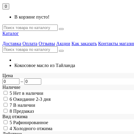
0
В корзине пусто!
Каталог
Доставка
Оплата
Отзывы
Акции
Как заказать
Контакты магази
Кокосовое масло из Тайланда
Цена
–
Наличие
5
Нет в наличии
6
Ожидание 2-3 дня
7
В наличии
8
Предзаказ
Вид отжима
5
Рафинированное
4
Холодного отжима
Действие