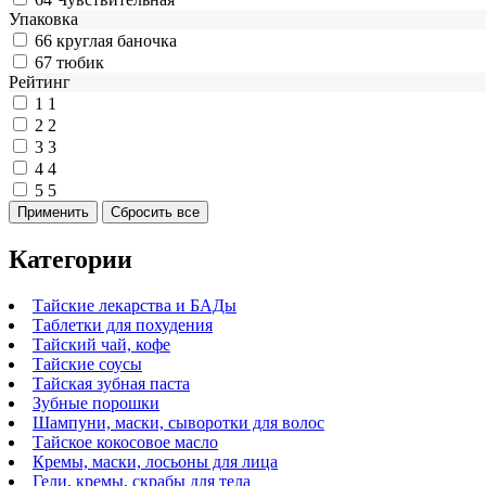
Упаковка
66
круглая баночка
67
тюбик
Рейтинг
1
1
2
2
3
3
4
4
5
5
Категории
Тайские лекарства и БАДы
Таблетки для похудения
Тайский чай, кофе
Тайские соусы
Тайская зубная паста
Зубные порошки
Шампуни, маски, сыворотки для волос
Тайское кокосовое масло
Кремы, маски, лосьоны для лица
Гели, кремы, скрабы для тела