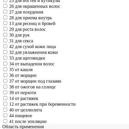
25
для ногтей и кутикулы
26
для окрашенных волос
27
для похудения
28
для приема внутрь
13
для ресниц и бровей
29
для роста волос
30
для рук
31
для секса
42
для сухой кожи лица
32
для увлажнения кожи
33
для щитовидки
34
от выпадения волос
35
от кашля
36
от морщин
37
от морщин под глазами
38
от ожогов на солнце
39
от перхоти
14
от растяжек
12
от растяжек при беременности
40
от целлюлита
44
пищевое
41
после эпиляции
Область применения