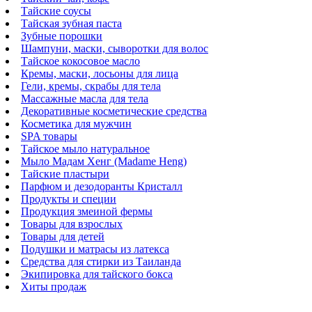
Тайские соусы
Тайская зубная паста
Зубные порошки
Шампуни, маски, сыворотки для волос
Тайское кокосовое масло
Кремы, маски, лосьоны для лица
Гели, кремы, скрабы для тела
Массажные масла для тела
Декоративные косметические средства
Косметика для мужчин
SPA товары
Тайское мыло натуральное
Мыло Мадам Хенг (Madame Heng)
Тайские пластыри
Парфюм и дезодоранты Кристалл
Продукты и специи
Продукция змеиной фермы
Товары для взрослых
Товары для детей
Подушки и матрасы из латекса
Средства для стирки из Таиланда
Экипировка для тайского бокса
Хиты продаж