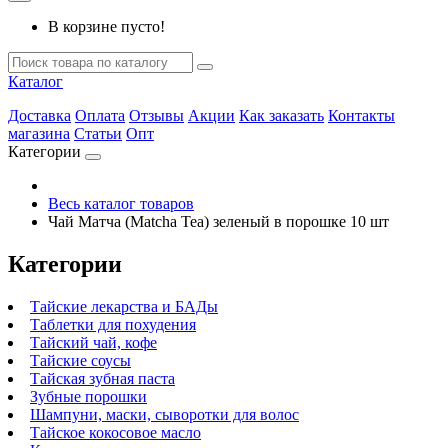
В корзине пусто!
Каталог
Доставка
Оплата
Отзывы
Акции
Как заказать
Контакты
магазина
Статьи
Опт
Категории
Весь каталог товаров
Чай Матча (Matcha Tea) зеленый в порошке 10 шт
Категории
Тайские лекарства и БАДы
Таблетки для похудения
Тайский чай, кофе
Тайские соусы
Тайская зубная паста
Зубные порошки
Шампуни, маски, сыворотки для волос
Тайское кокосовое масло