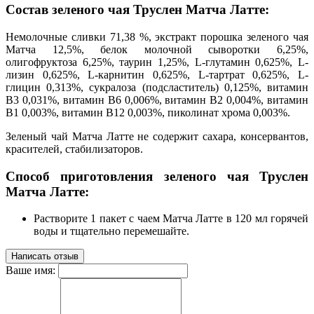
Состав зеленого чая Труслен Матча Латте:
Немолочные сливки 71,38 %, экстракт порошка зеленого чая
Матча 12,5%, белок молочной сыворотки 6,25%,
олигофруктоза 6,25%, таурин 1,25%, L-глутамин 0,625%, L-
лизин 0,625%, L-карнитин 0,625%, L-тартрат 0,625%, L-
глицин 0,313%, сукралоза (подсластитель) 0,125%, витамин
В3 0,031%, витамин В6 0,006%, витамин В2 0,004%, витамин
В1 0,003%, витамин В12 0,003%, пиколинат хрома 0,003%.
Зеленый чай Матча Латте не содержит сахара, консервантов,
красителей, стабилизаторов.
Способ приготовления зеленого чая Труслен
Матча Латте:
Растворите 1 пакет с чаем Матча Латте в 120 мл горячей
воды и тщательно перемешайте.
Написать отзыв
Ваше имя: