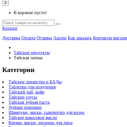
0
В корзине пусто!
Каталог
Доставка
Оплата
Отзывы
Акции
Как заказать
Контакты магази
Тайские продукты
Тайская лапша
Категории
Тайские лекарства и БАДы
Таблетки для похудения
Тайский чай, кофе
Тайские соусы
Тайская зубная паста
Зубные порошки
Шампуни, маски, сыворотки для волос
Тайское кокосовое масло
Кремы, маски, лосьоны для лица