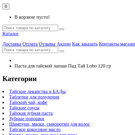
0
В корзине пусто!
Каталог
Доставка
Оплата
Отзывы
Акции
Как заказать
Контакты магази
Паста для тайской лапши Пад Тай Lobo 120 гр
Категории
Тайские лекарства и БАДы
Таблетки для похудения
Тайский чай, кофе
Тайские соусы
Тайская зубная паста
Зубные порошки
Шампуни, маски, сыворотки для волос
Тайское кокосовое масло
Кремы, маски, лосьоны для лица