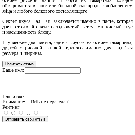
основе рисовой лапши и соуса из тамаринда, которое
обжаривается в воке или большой сковороде с добавлением
яйца и любого белкового составляющего.
Секрет вкуса Пад Тая заключается именно в пасте, которая
дает тот самый сначала сладковатый, затем чуть кислый вкус
и насыщенность блюду.
В упаковке два пакета, один с соусом на основе тамаринда,
другой с рисовой лапшой нужного именно для Пад Тая
размера и ширины.
Написать отзыв
Ваше имя:
Ваш отзыв
Внимание:
HTML не переведен!
Рейтинг
Отправить свой отзыв