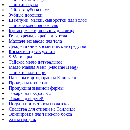
Тайские соусы
Тайская зубная паста
Зубные порошки
Шампуни, маски, сыворотки для волос
Тайское кокосовое масло
Кремы, маски, лосьоны для лица
Гели, кремы, скрабы для тела
Массажные масла для тела
Декоративные косметические средства
Косметика для мужчин
SPA товары
Тайское мыло натуральное
Мыло Мадам Хенг (Madame Heng)
Тайские пластыри
Парфюм и дезодоранты Кристалл
Продукты и специи
Продукция змеиной фермы
Товары для взрослых
Товары для детей
Подушки и матрасы из латекса
Средства для стирки из Таиланда
Экипировка для тайского бокса
Хиты продаж