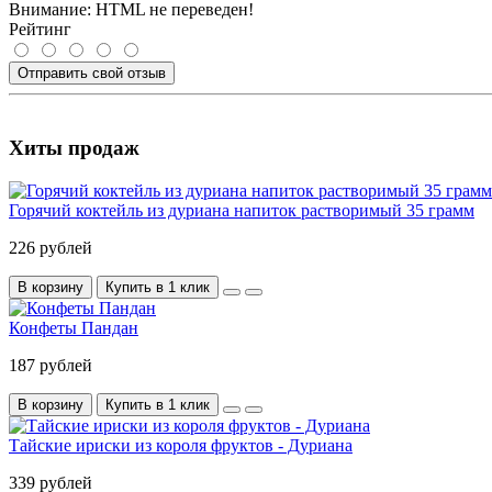
Внимание:
HTML не переведен!
Рейтинг
Отправить свой отзыв
Хиты продаж
Горячий коктейль из дуриана напиток растворимый 35 грамм
226 рублей
В корзину
Купить в 1 клик
Конфеты Пандан
187 рублей
В корзину
Купить в 1 клик
Тайские ириски из короля фруктов - Дуриана
339 рублей