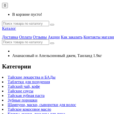
0
В корзине пусто!
Каталог
Доставка
Оплата
Отзывы
Акции
Как заказать
Контакты магази
Ананасовый и Апельсиновый джем, Таиланд 1.9кг
Категории
Тайские лекарства и БАДы
Таблетки для похудения
Тайский чай, кофе
Тайские соусы
Тайская зубная паста
Зубные порошки
Шампуни, маски, сыворотки для волос
Тайское кокосовое масло
Кремы, маски, лосьоны для лица