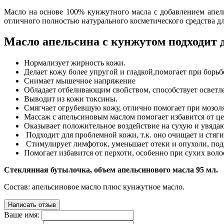
Масло на основе 100% кунжутного масла с добавлением апель
отличного полностью натурального косметического средства дл
Масло апельсина с кунжутом подходит д
Нормализует жирность кожи.
Делает кожу более упругой и гладкой,помогает при борь
Снимает мышечное напряжение
Обладает отбеливающим свойством, способствует освет
Выводит из кожи токсины.
Смягчает огрубевшую кожу, отлично помогает при мозоля
Массаж с апельсиновым маслом помогает избавится от ц
Оказывает положительное воздействие на сухую и увяда
Подходит для проблемной кожи, т.к. оно очищает и стяги
Стимулирует лимфоток, уменьшает отеки и опухоли, под
Помогает избавится от перхоти, особенно при сухих вол
Стеклянная бутылочка, объем апельсинового масла 95 мл.
Состав: апельсиновое масло плюс кунжутное масло.
Написать отзыв
Ваше имя: