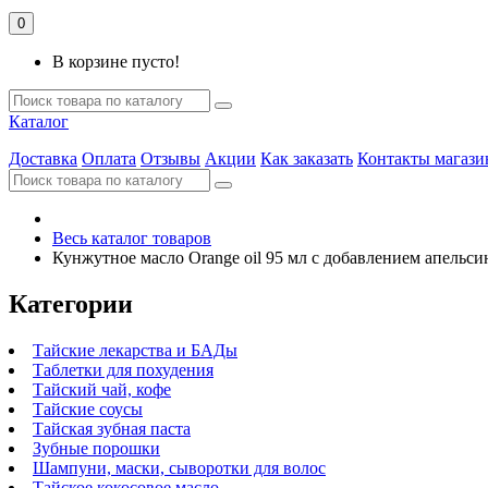
0
В корзине пусто!
Каталог
Доставка
Оплата
Отзывы
Акции
Как заказать
Контакты магази
Весь каталог товаров
Кунжутное масло Orange oil 95 мл с добавлением апельс
Категории
Тайские лекарства и БАДы
Таблетки для похудения
Тайский чай, кофе
Тайские соусы
Тайская зубная паста
Зубные порошки
Шампуни, маски, сыворотки для волос
Тайское кокосовое масло