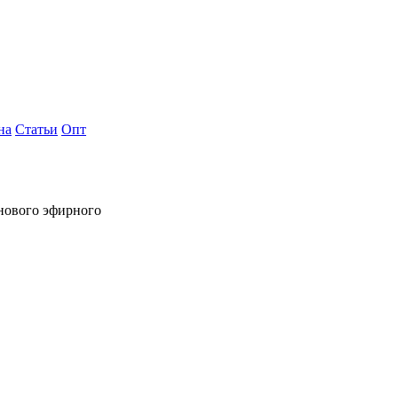
на
Статьи
Опт
инового эфирного