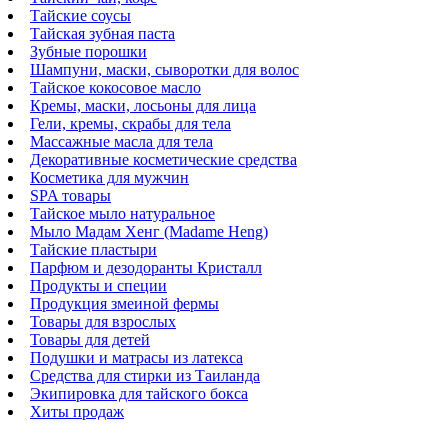
Тайские соусы
Тайская зубная паста
Зубные порошки
Шампуни, маски, сыворотки для волос
Тайское кокосовое масло
Кремы, маски, лосьоны для лица
Гели, кремы, скрабы для тела
Массажные масла для тела
Декоративные косметические средства
Косметика для мужчин
SPA товары
Тайское мыло натуральное
Мыло Мадам Хенг (Madame Heng)
Тайские пластыри
Парфюм и дезодоранты Кристалл
Продукты и специи
Продукция змеиной фермы
Товары для взрослых
Товары для детей
Подушки и матрасы из латекса
Средства для стирки из Таиланда
Экипировка для тайского бокса
Хиты продаж