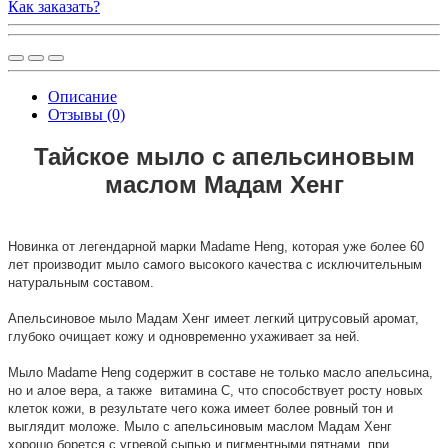
Как заказать?
Описание
Отзывы (0)
Тайское мыло с апельсиновым
маслом Мадам Хенг
Новинка от легендарной марки Madame Heng, которая уже более 60
лет производит мыло самого высокого качества с исключительным
натуральным составом.
Апельсиновое мыло Мадам Хенг имеет легкий цитрусовый аромат,
глубоко очищает кожу и одновременно ухаживает за ней.
Мыло Madame Heng содержит в составе не только масло апельсина,
но и алое вера, а также витамина С, что способствует росту новых
клеток кожи, в результате чего кожа имеет более ровный тон и
выглядит моложе. Мыло с апельсиновым маслом Мадам Хенг
хорошо борется с угревой сыпью и пигментными пятнами, при