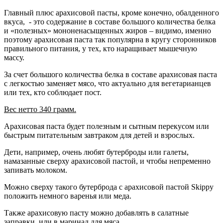
Главный плюс арахисовой пасты, кроме конечно, обалденного
вкуса, - это содержание в составе большого количества белка
и «полезных» мононенасыщенных жиров – видимо, именно
поэтому арахисовая паста так популярна в кругу сторонников
правильного питания, у тех, кто наращивает мышечную
массу.
За счет большого количества белка в составе арахисовая паста
с легкостью заменяет мясо, что актуально для вегетарианцев
или тех, кто соблюдает пост.
Вес нетто 340 грамм.
Арахисовая паста будет полезным и сытным перекусом или
быстрым питательным завтраком для детей и взрослых.
Дети, например, очень любят бутерброды или галеты,
намазанные сверху арахисовой пастой, и чтобы непременно
запивать молоком.
Можно сверху такого бутерброда с арахисовой пастой Skippy
положить немного варенья или меда.
Также арахисовую пасту можно добавлять в салатные
заправки, или в маринад для мяса.