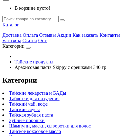
В корзине пусто!
Каталог
Доставка
Оплата
Отзывы
Акции
Как заказать
Контакты
магазина
Статьи
Опт
Категории
Тайские продукты
Арахисовая паста Skippy с орешками 340 гр
Категории
Тайские лекарства и БАДы
Таблетки для похудения
Тайский чай, кофе
Тайские соусы
Тайская зубная паста
Зубные порошки
Шампуни, маски, сыворотки для волос
Тайское кокосовое масло