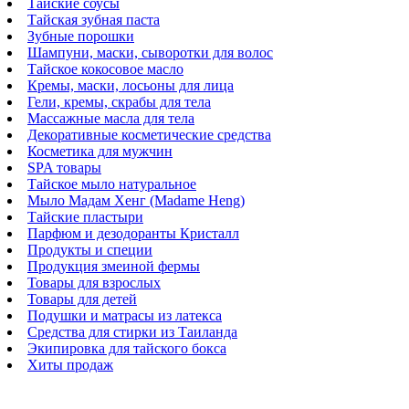
Тайские соусы
Тайская зубная паста
Зубные порошки
Шампуни, маски, сыворотки для волос
Тайское кокосовое масло
Кремы, маски, лосьоны для лица
Гели, кремы, скрабы для тела
Массажные масла для тела
Декоративные косметические средства
Косметика для мужчин
SPA товары
Тайское мыло натуральное
Мыло Мадам Хенг (Madame Heng)
Тайские пластыри
Парфюм и дезодоранты Кристалл
Продукты и специи
Продукция змеиной фермы
Товары для взрослых
Товары для детей
Подушки и матрасы из латекса
Средства для стирки из Таиланда
Экипировка для тайского бокса
Хиты продаж