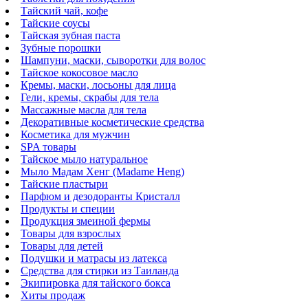
Тайский чай, кофе
Тайские соусы
Тайская зубная паста
Зубные порошки
Шампуни, маски, сыворотки для волос
Тайское кокосовое масло
Кремы, маски, лосьоны для лица
Гели, кремы, скрабы для тела
Массажные масла для тела
Декоративные косметические средства
Косметика для мужчин
SPA товары
Тайское мыло натуральное
Мыло Мадам Хенг (Madame Heng)
Тайские пластыри
Парфюм и дезодоранты Кристалл
Продукты и специи
Продукция змеиной фермы
Товары для взрослых
Товары для детей
Подушки и матрасы из латекса
Средства для стирки из Таиланда
Экипировка для тайского бокса
Хиты продаж