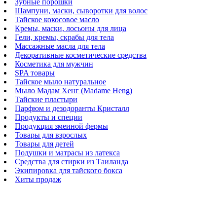
Зубные порошки
Шампуни, маски, сыворотки для волос
Тайское кокосовое масло
Кремы, маски, лосьоны для лица
Гели, кремы, скрабы для тела
Массажные масла для тела
Декоративные косметические средства
Косметика для мужчин
SPA товары
Тайское мыло натуральное
Мыло Мадам Хенг (Madame Heng)
Тайские пластыри
Парфюм и дезодоранты Кристалл
Продукты и специи
Продукция змеиной фермы
Товары для взрослых
Товары для детей
Подушки и матрасы из латекса
Средства для стирки из Таиланда
Экипировка для тайского бокса
Хиты продаж