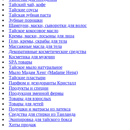
Тайский чай, кофе
Тайские соусы
Тайская зубная паста
Зубные порошки
Шампуни, маски, сыворотки для волос
Тайское кокосовое масло
Кремы, маски, лосьоны для лица
Гели, кремы, скрабы для тела
Массажные масла для тела
Декоративные косметические средства
Косметика для мужчин
SPA товары
Тайское мыло натуральное
Мыло Мадам Хенг (Madame Heng)
Тайские пластыри
Парфюм и дезодоранты Кристалл
Продукты и специи
Продукция змеиной фермы
Товары для взрослых
Товары для детей
Подушки и матрасы из латекса
Средства для стирки из Таиланда
Экипировка для тайского бокса
Хиты продаж