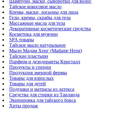
Шампуни, маски, сыворотки для волос
Тайское кокосовое масло
Кремы, маски, лосьоны для лица
Гели, кремы, скрабы для тела
Массажные масла для тела
Декоративные косметические средства
Косметика для мужчин
SPA товары
Тайское мыло натуральное
Мыло Мадам Хенг (Madame Heng)
Тайские пластыри
Парфюм и дезодоранты Кристалл
Продукты и специи
Продукция змеиной фермы
Товары для взрослых
Товары для детей
Подушки и матрасы из латекса
Средства для стирки из Таиланда
Экипировка для тайского бокса
Хиты продаж