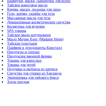
Шампуни, маски, сыворотки для волос
Тайское кокосовое масло
Кремы, маски, лосьоны для лица
Гели, кремы, скрабы для тела
Массажные масла для тела
Декоративные косметические средства
Косметика для мужчин
SPA товары
Тайское мыло натуральное
Мыло Мадам Хенг (Madame Heng)
Тайские пластыри
Парфюм и дезодоранты Кристалл
Продукты и специи
Продукция змеиной фермы
Товары для взрослых
Товары для детей
Подушки и матрасы из латекса
Средства для стирки из Таиланда
Экипировка для тайского бокса
Хиты продаж