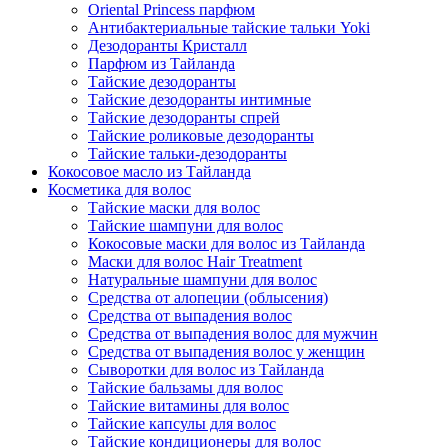
Oriental Princess парфюм
Антибактериальные тайские тальки Yoki
Дезодоранты Кристалл
Парфюм из Тайланда
Тайские дезодоранты
Тайские дезодоранты интимные
Тайские дезодоранты спрей
Тайские роликовые дезодоранты
Тайские тальки-дезодоранты
Кокосовое масло из Тайланда
Косметика для волос
Тайские маски для волос
Тайские шампуни для волос
Кокосовые маски для волос из Тайланда
Маски для волос Hair Treatment
Натуральные шампуни для волос
Средства от алопеции (облысения)
Средства от выпадения волос
Средства от выпадения волос для мужчин
Средства от выпадения волос у женщин
Сыворотки для волос из Тайланда
Тайские бальзамы для волос
Тайские витамины для волос
Тайские капсулы для волос
Тайские кондиционеры для волос