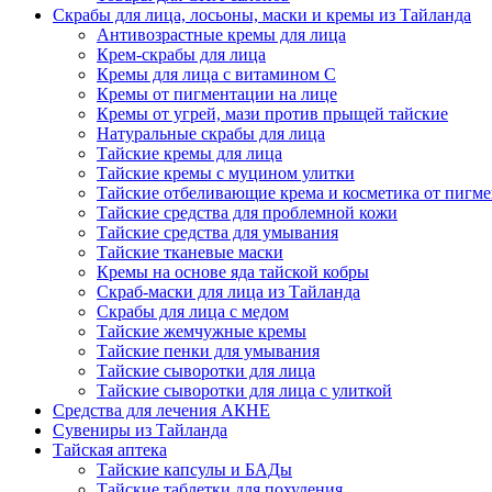
Скрабы для лица, лосьоны, маски и кремы из Тайланда
Антивозрастные кремы для лица
Крем-скрабы для лица
Кремы для лица с витамином C
Кремы от пигментации на лице
Кремы от угрей, мази против прыщей тайские
Натуральные скрабы для лица
Тайские кремы для лица
Тайские кремы с муцином улитки
Тайские отбеливающие крема и косметика от пигм
Тайские средства для проблемной кожи
Тайские средства для умывания
Тайские тканевые маски
Кремы на основе яда тайской кобры
Скраб-маски для лица из Тайланда
Скрабы для лица с медом
Тайские жемчужные кремы
Тайские пенки для умывания
Тайские сыворотки для лица
Тайские сыворотки для лица с улиткой
Средства для лечения АКНЕ
Сувениры из Тайланда
Тайская аптека
Тайские капсулы и БАДы
Тайские таблетки для похудения