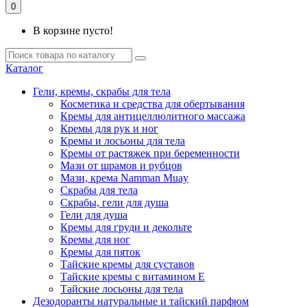
0
В корзине пусто!
Каталог
Гели, кремы, скрабы для тела
Косметика и средства для обертывания
Кремы для антицеллюлитного массажа
Кремы для рук и ног
Кремы и лосьоны для тела
Кремы от растяжек при беременности
Мази от шрамов и рубцов
Мази, крема Namman Muay
Скрабы для тела
Скрабы, гели для душа
Гели для душа
Кремы для груди и декольте
Кремы для ног
Кремы для пяток
Тайские кремы для суставов
Тайские кремы с витамином Е
Тайские лосьоны для тела
Дезодоранты натуральные и тайский парфюм