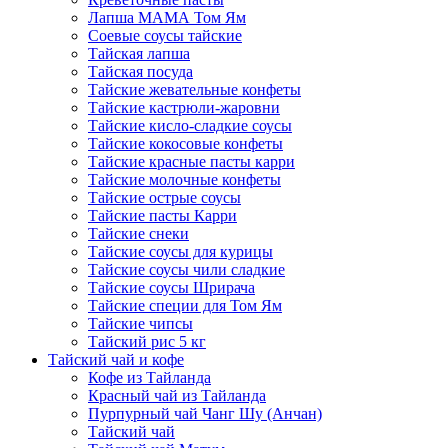
Лапша МАМА Том Ям
Соевые соусы тайские
Тайская лапша
Тайская посуда
Тайские жевательные конфеты
Тайские кастрюли-жаровни
Тайские кисло-сладкие соусы
Тайские кокосовые конфеты
Тайские красные пасты карри
Тайские молочные конфеты
Тайские острые соусы
Тайские пасты Карри
Тайские снеки
Тайские соусы для курицы
Тайские соусы чили сладкие
Тайские соусы Шрирача
Тайские специи для Том Ям
Тайские чипсы
Тайский рис 5 кг
Тайский чай и кофе
Кофе из Тайланда
Красный чай из Тайланда
Пурпурный чай Чанг Шу (Анчан)
Тайский чай