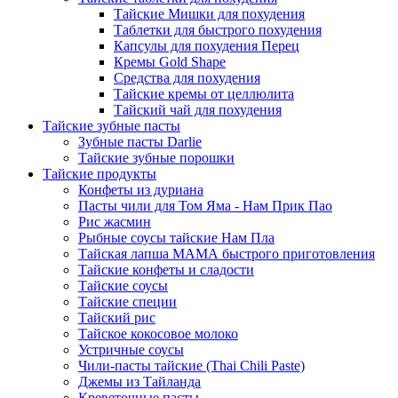
Тайские Мишки для похудения
Таблетки для быстрого похудения
Капсулы для похудения Перец
Кремы Gold Shape
Средства для похудения
Тайские кремы от целлюлита
Тайский чай для похудения
Тайские зубные пасты
Зубные пасты Darlie
Тайские зубные порошки
Тайские продукты
Конфеты из дуриана
Пасты чили для Том Яма - Нам Прик Пао
Рис жасмин
Рыбные соусы тайские Нам Пла
Тайская лапша МАМА быстрого приготовления
Тайские конфеты и сладости
Тайские соусы
Тайские специи
Тайский рис
Тайское кокосовое молоко
Устричные соусы
Чили-пасты тайские (Thai Chili Paste)
Джемы из Тайланда
Креветочные пасты