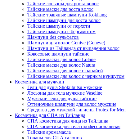
Тайские лосьоны для роста волос
Тайские маски для роста волос
Тайские травяные шампуни Kokliang
Тайские шампуни для роста волос
Тайские шампуни от перхоти
Тайские шампуни с бергамотом
Шампуни без сульфатов
Шампуни для волос Genive (Geneve)
Шампуни из Тайланда от выпадения волос
Кокосовые шампуни тайские
Тайские маски для волос Lolane
Тайские маски для волос Natura
Тайские маски для волос с папайей
Тайские маски для волос с черным кунжутом
Косметика для мужчин
Гели для душа Shokubutsu мужские
Лосьоны для тела мужские Vaseline
Мужские гели для душа тайские
Оттеночные шампуни для волос мужские
Средства для мужской гигиены Protex for Men
Косметика для СПА из Тайланда
СПА косметика для лица из Тайланда
СПА косметика для тела профессиональная
Тайские аромамасла
Товары для СПА салонов