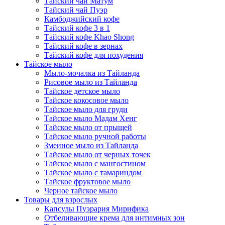
Тайский чай Матум
Тайский чай Пуэр
Камбоджийский кофе
Тайский кофе 3 в 1
Тайский кофе Khao Shong
Тайский кофе в зернах
Тайский кофе для похудения
Тайское мыло
Мыло-мочалка из Тайланда
Рисовое мыло из Тайланда
Тайское детское мыло
Тайское кокосовое мыло
Тайское мыло для груди
Тайское мыло Мадам Хенг
Тайское мыло от прыщей
Тайское мыло ручной работы
Змеиное мыло из Тайланда
Тайское мыло от черных точек
Тайское мыло с мангостином
Тайское мыло с тамариндом
Тайское фруктовое мыло
Черное тайское мыло
Товары для взрослых
Капсулы Пуэрария Мирифика
Отбеливающие крема для интимных зон