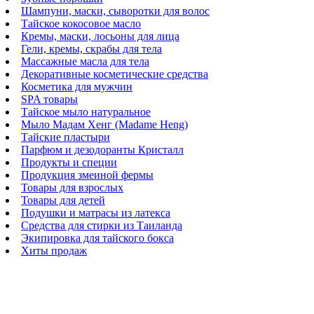
Шампуни, маски, сыворотки для волос
Тайское кокосовое масло
Кремы, маски, лосьоны для лица
Гели, кремы, скрабы для тела
Массажные масла для тела
Декоративные косметические средства
Косметика для мужчин
SPA товары
Тайское мыло натуральное
Мыло Мадам Хенг (Madame Heng)
Тайские пластыри
Парфюм и дезодоранты Кристалл
Продукты и специи
Продукция змеиной фермы
Товары для взрослых
Товары для детей
Подушки и матрасы из латекса
Средства для стирки из Таиланда
Экипировка для тайского бокса
Хиты продаж