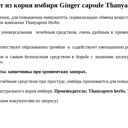
т из корня имбиря Ginger capsule Thanya
ения, для повышения иммунитета, нормализации обмена веществ
ов компании Thanyaporn Herbs.
 универсальным лечебным средством, очень удобным в примене
репятствуют образованию тромбов и содействуют уменьшению р
ым и самым безопасным средством в борьбе с лишними килог
е.
оты кишечника при хронических запорах.
чебным средством при простуде, имбирь принимается для повы
натурального корня имбиря.
Производитель: Thanyaporn herbs,
шим покупателям по запросу)