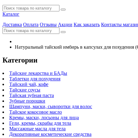
Каталог
Доставка
Оплата
Отзывы
Акции
Как заказать
Контакты магази
Натуральный тайский имбирь в капсулах для похудения (G
Категории
Тайские лекарства и БАДы
Таблетки для похудения
Тайский чай, кофе
Тайские соусы
Тайская зубная паста
Зубные порошки
Шампуни, маски, сыворотки для волос
Тайское кокосовое масло
Кремы, маски, лосьоны для лица
Гели, кремы, скрабы для тела
Массажные масла для тела
Декоративные косметические средства