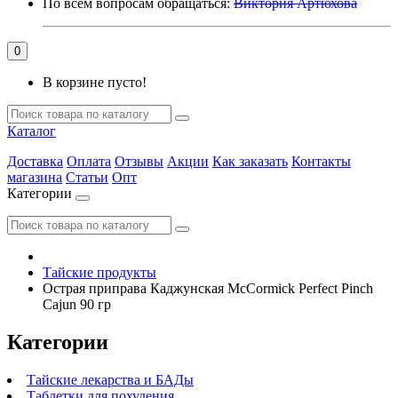
По всем вопросам обращаться:
Виктория Артюхова
0
В корзине пусто!
Каталог
Доставка
Оплата
Отзывы
Акции
Как заказать
Контакты
магазина
Статьи
Опт
Категории
Тайские продукты
Острая приправа Каджунская McCormick Perfect Pinch
Cajun 90 гр
Категории
Тайские лекарства и БАДы
Таблетки для похудения