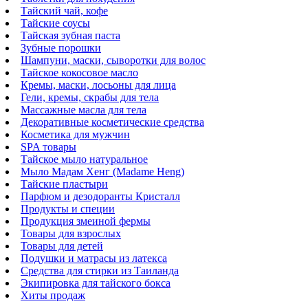
Тайский чай, кофе
Тайские соусы
Тайская зубная паста
Зубные порошки
Шампуни, маски, сыворотки для волос
Тайское кокосовое масло
Кремы, маски, лосьоны для лица
Гели, кремы, скрабы для тела
Массажные масла для тела
Декоративные косметические средства
Косметика для мужчин
SPA товары
Тайское мыло натуральное
Мыло Мадам Хенг (Madame Heng)
Тайские пластыри
Парфюм и дезодоранты Кристалл
Продукты и специи
Продукция змеиной фермы
Товары для взрослых
Товары для детей
Подушки и матрасы из латекса
Средства для стирки из Таиланда
Экипировка для тайского бокса
Хиты продаж