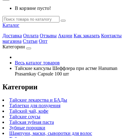
В корзине пусто!
Каталог
Доставка
Оплата
Отзывы
Акции
Как заказать
Контакты
магазина
Статьи
Опт
Категории
Весь каталог товаров
Тайские капсулы Шеффлера при астме Hanuman
Prasarnkay Capsule 100 шт
Категории
Тайские лекарства и БАДы
Таблетки для похудения
Тайский чай, кофе
Тайские соусы
Тайская зубная паста
Зубные порошки
Шампуни, маски, сыворотки для волос