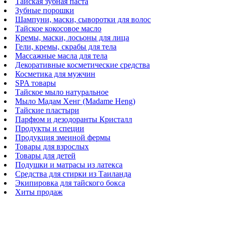
Тайская зубная паста
Зубные порошки
Шампуни, маски, сыворотки для волос
Тайское кокосовое масло
Кремы, маски, лосьоны для лица
Гели, кремы, скрабы для тела
Массажные масла для тела
Декоративные косметические средства
Косметика для мужчин
SPA товары
Тайское мыло натуральное
Мыло Мадам Хенг (Madame Heng)
Тайские пластыри
Парфюм и дезодоранты Кристалл
Продукты и специи
Продукция змеиной фермы
Товары для взрослых
Товары для детей
Подушки и матрасы из латекса
Средства для стирки из Таиланда
Экипировка для тайского бокса
Хиты продаж