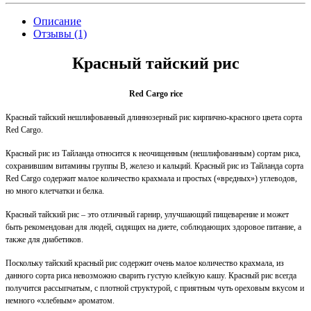
Описание
Отзывы (1)
Красный тайский рис
Red Cargo rice
Красный тайский нешлифованный длиннозерный рис кирпично-красного цвета сорта
Red Cargo.
Красный рис из Тайланда относится к неочищенным (нешлифованным) сортам риса,
сохранившим витамины группы В, железо и кальций. Красный рис из Тайланда сорта
Red Cargo содержит малое количество крахмала и простых («вредных») углеводов,
но много клетчатки и белка.
Красный тайский рис – это отличный гарнир, улучшающий пищеварение и может
быть рекомендован для людей, сидящих на диете, соблюдающих здоровое питание, а
также для диабетиков.
Поскольку тайский красный рис содержит очень малое количество крахмала, из
данного сорта риса невозможно сварить густую клейкую кашу. Красный рис всегда
получится рассыпчатым, с плотной структурой, с приятным чуть ореховым вкусом и
немного «хлебным» ароматом.