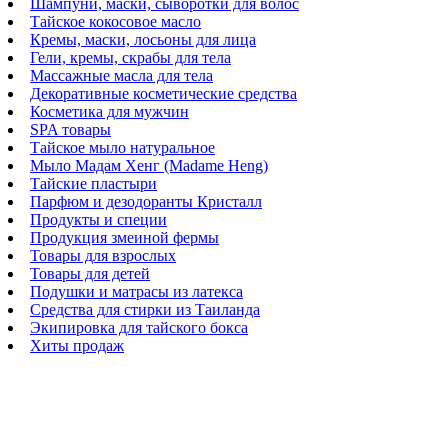
Шампуни, маски, сыворотки для волос
Тайское кокосовое масло
Кремы, маски, лосьоны для лица
Гели, кремы, скрабы для тела
Массажные масла для тела
Декоративные косметические средства
Косметика для мужчин
SPA товары
Тайское мыло натуральное
Мыло Мадам Хенг (Madame Heng)
Тайские пластыри
Парфюм и дезодоранты Кристалл
Продукты и специи
Продукция змеиной фермы
Товары для взрослых
Товары для детей
Подушки и матрасы из латекса
Средства для стирки из Таиланда
Экипировка для тайского бокса
Хиты продаж