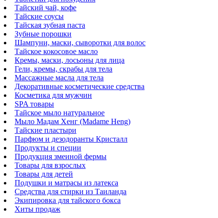
Тайский чай, кофе
Тайские соусы
Тайская зубная паста
Зубные порошки
Шампуни, маски, сыворотки для волос
Тайское кокосовое масло
Кремы, маски, лосьоны для лица
Гели, кремы, скрабы для тела
Массажные масла для тела
Декоративные косметические средства
Косметика для мужчин
SPA товары
Тайское мыло натуральное
Мыло Мадам Хенг (Madame Heng)
Тайские пластыри
Парфюм и дезодоранты Кристалл
Продукты и специи
Продукция змеиной фермы
Товары для взрослых
Товары для детей
Подушки и матрасы из латекса
Средства для стирки из Таиланда
Экипировка для тайского бокса
Хиты продаж