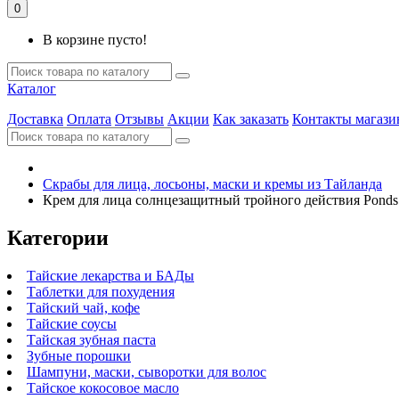
0
В корзине пусто!
Каталог
Доставка
Оплата
Отзывы
Акции
Как заказать
Контакты магази
Скрабы для лица, лосьоны, маски и кремы из Тайланда
Крем для лица солнцезащитный тройного действия Ponds
Категории
Тайские лекарства и БАДы
Таблетки для похудения
Тайский чай, кофе
Тайские соусы
Тайская зубная паста
Зубные порошки
Шампуни, маски, сыворотки для волос
Тайское кокосовое масло