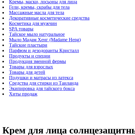
Кремы, маски, лосьоны для лица
Гели, кремы, скрабы для тела
Массажные масла для тела
Декоративные косметические средства
Косметика для мужчин
SPA товары
Тайское мыло натуральное
Мыло Мадам Хенг (Madame Heng)
Тайские пластыри
Парфюм и дезодоранты Кристалл
Продукты и специи
Продукция змеиной фермы
Товары для взрослых
Товары для детей
Подушки и матрасы из латекса
Средства для стирки из Таиланда
Экипировка для тайского бокса
Хиты продаж
Крем для лица солнцезащитны