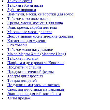
Тайские соусы
Тайская зубная паста
Зубные порошки
Шампуни, маски, сыворотки для волос
Тайское кокосовое масло
Кремы, маски, лосьоны для лица
Гели, кремы, скрабы для тела
Массажные масла для тела
Декоративные косметические средства
Косметика для мужчин
SPA товары
Тайское мыло натуральное
Мыло Мадам Хенг (Madame Heng)
Тайские пластыри
Парфюм и дезодоранты Кристалл
Продукты и специи
Продукция змеиной фермы
Товары для взрослых
Товары для детей
Подушки и матрасы из латекса
Средства для стирки из Таиланда
Экипировка для тайского бокса
Хиты продаж