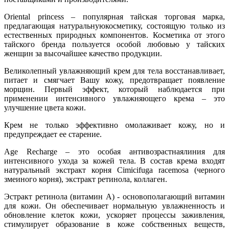
Oriental princess – популярная тайская торговая марка,
предлагающая натуральнуюкосметику, состоящую только из
естественных природных компонентов. Косметика от этого
тайского бренда пользуется особой любовью у тайских
женщин за высочайшее качество продукции.
Великолепный увлажняющий крем для тела восстанавливает,
питает и смягчает Вашу кожу, предотвращает появление
морщин. Первый эффект, который наблюдается при
применении интенсивного увлажняющего крема – это
улучшение цвета кожи.
Крем не только эффективно омолаживает кожу, но и
предупреждает ее старение.
Age Recharge – это особая антивозрастнаялиния для
интенсивного ухода за кожей тела. В состав крема входят
натуральный экстракт корня Cimicifuga racemosa (черного
змеиного корня), экстракт ретинола, коллаген.
Эстракт ретинола (витамин А) - основополагающий витамин
для кожи. Он обеспечивает нормальную увлажненность и
обновление клеток кожи, ускоряет процессы заживления,
стимулирует образование в коже собственных веществ,