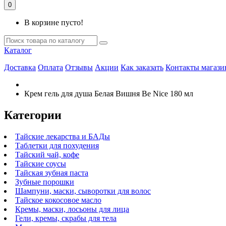
0
В корзине пусто!
Каталог
Доставка
Оплата
Отзывы
Акции
Как заказать
Контакты магази
Крем гель для душа Белая Вишня Be Nice 180 мл
Категории
Тайские лекарства и БАДы
Таблетки для похудения
Тайский чай, кофе
Тайские соусы
Тайская зубная паста
Зубные порошки
Шампуни, маски, сыворотки для волос
Тайское кокосовое масло
Кремы, маски, лосьоны для лица
Гели, кремы, скрабы для тела