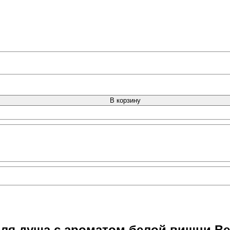
В корзину
для душа с ароматом белой вишни Be 