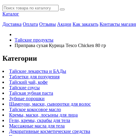
Каталог
Доставка
Оплата
Отзывы
Акции
Как заказать
Контакты магази
Тайские продукты
Приправа сухая Курица Tesco Chicken 80 гр
Категории
Тайские лекарства и БАДы
Таблетки для похудения
Тайский чай, кофе
Тайские соусы
Тайская зубная паста
Зубные порошки
Шампуни, маски, сыворотки для волос
Тайское кокосовое масло
Кремы, маски, лосьоны для лица
Гели, кремы, скрабы для тела
Массажные масла для тела
Декоративные косметические средства