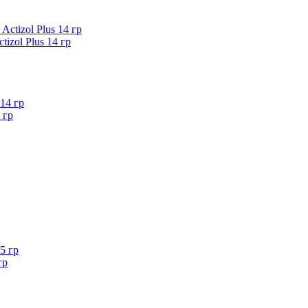
izol Plus 14 гр
 гр
гр