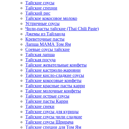
Тайские соусы
Тайские специи
Тайский рис
Тайское кокосовое молоко
Устричные соусы
Чили-пасты тайские (Thai Chili Paste)
Джемы из Тайланда
Креветочные пасты
Лапша МАМА Том Ям
Соевые соусы тайские
Тайская лапша
Тайская посуда
Тайские жевательные конфеты
Тайские кастрюли-жаровни
Тайские кисло-сладкие соусы
Тайские кокосовые конфеты
Тайские красные пасты карри
Тайские молочные конфеты
Тайские острые соусы
Тайские пасты Карри
Тайские снеки
Тайские соусы для курицы
Тайские соусы чили сладкие
Тайские соусы Шрирача
Тайские специи для Том Ям