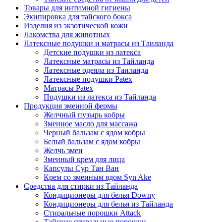
Товары для интимной гигиены
Экипировка для тайского бокса
Изделия из экзотической кожи
Лакомства для животных
Латексные подушки и матрасы из Таиланда
Детские подушки из латекса
Латексные матрасы из Тайланда
Латексные одеяла из Таиланда
Латексные подушки Patex
Матрасы Patex
Подушки из латекса из Тайланда
Продукция змеиной фермы
Желчный пузырь кобры
Змеиное масло для массажа
Черный бальзам с ядом кобры
Белый бальзам с ядом кобры
Желчь змеи
Змеиный крем для лица
Капсулы Сур Тан Ван
Крем со змеиным ядом Syn Ake
Средства для стирки из Тайланда
Кондиционеры для белья Downy
Кондиционеры для белья из Тайланда
Стиральные порошки Attack
Тайские стиральные порошки