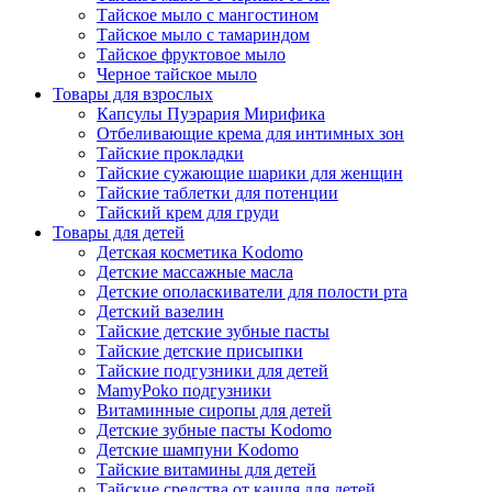
Тайское мыло с мангостином
Тайское мыло с тамариндом
Тайское фруктовое мыло
Черное тайское мыло
Товары для взрослых
Капсулы Пуэрария Мирифика
Отбеливающие крема для интимных зон
Тайские прокладки
Тайские сужающие шарики для женщин
Тайские таблетки для потенции
Тайский крем для груди
Товары для детей
Детская косметика Kodomo
Детские массажные масла
Детские ополаскиватели для полости рта
Детский вазелин
Тайские детские зубные пасты
Тайские детские присыпки
Тайские подгузники для детей
MamyPoko подгузники
Витаминные сиропы для детей
Детские зубные пасты Kodomo
Детские шампуни Kodomo
Тайские витамины для детей
Тайские средства от кашля для детей