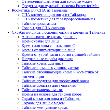
Оттеночные шампуни для волос мужские
Средства для мужской гигиены Protex for Men
Косметика для СПА из Тайланда
СПА косметика для лица из Тайланда
СПА косметика для тела профессиональная
Тайские аромамасла
Товары для СПА салонов
Скрабы для лица, лосьоны, маски и кремы из Тайланда
Антивозрастные кремы для лица
Крем-скрабы для лица
Кремы для лица с витамином C
Кремы от пигментации на лице
Кремы от угрей, мази против прыщей тайские
Натуральные скрабы для лица
Тайские кремы для лица
Тайские кремы с муцином улитки
Тайские отбеливающие крема и косметика от
пигментации
Тайские средства для проблемной кожи
Тайские средства для умывания
Тайские тканевые маски
Кремы на основе яда тайской кобры
Скраб-маски для лица из Тайланда
Скрабы для лица с медом
Тайские жемчужные кремы