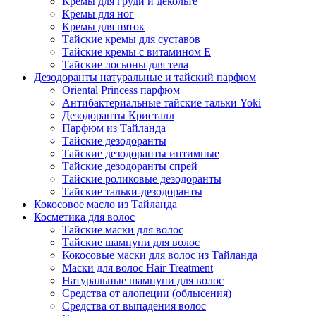
Кремы для груди и декольте
Кремы для ног
Кремы для пяток
Тайские кремы для суставов
Тайские кремы с витамином Е
Тайские лосьоны для тела
Дезодоранты натуральные и тайский парфюм
Oriental Princess парфюм
Антибактериальные тайские тальки Yoki
Дезодоранты Кристалл
Парфюм из Тайланда
Тайские дезодоранты
Тайские дезодоранты интимные
Тайские дезодоранты спрей
Тайские роликовые дезодоранты
Тайские тальки-дезодоранты
Кокосовое масло из Тайланда
Косметика для волос
Тайские маски для волос
Тайские шампуни для волос
Кокосовые маски для волос из Тайланда
Маски для волос Hair Treatment
Натуральные шампуни для волос
Средства от алопеции (облысения)
Средства от выпадения волос