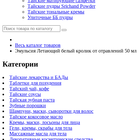
Тайские матирующие салфетки
Тайские пудры Srichand Powder
Тайские тональные кремы
Улиточные ББ пудры
Весь каталог товаров
Эмульсия Летающий белый кролик от отравлений 50 мл
Категории
Тайские лекарства и БАДы
Таблетки для похудения
Тайский чай, кофе
Тайские соусы
Тайская зубная паста
Зубные порошки
Шампуни, маски, сыворотки для волос
Тайское кокосовое масло
Кремы, маски, лосьоны для лица
Гели, кремы, скрабы для тела
Массажные масла для тела
Декоративные косметические средства