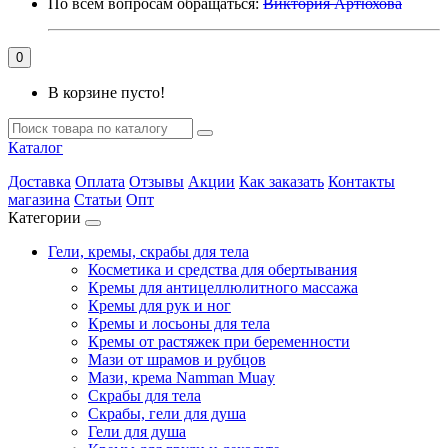
По всем вопросам обращаться:
Виктория Артюхова
0
В корзине пусто!
Каталог
Доставка
Оплата
Отзывы
Акции
Как заказать
Контакты
магазина
Статьи
Опт
Категории
Гели, кремы, скрабы для тела
Косметика и средства для обертывания
Кремы для антицеллюлитного массажа
Кремы для рук и ног
Кремы и лосьоны для тела
Кремы от растяжек при беременности
Мази от шрамов и рубцов
Мази, крема Namman Muay
Скрабы для тела
Скрабы, гели для душа
Гели для душа