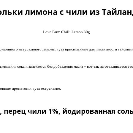
ольки лимона с чили из Тайлан
Love Farm Chilli Lemon 30g
асушенного натурального лимона, чуть присыпанные для пикантности тайским
тжимания сока и запекается без добавления масла – вот так изготавливается э
монным ароматом и чуть остренькие.
%, перец чили 1%, йодированная сол