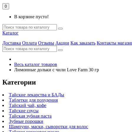
0
В корзине пусто!
Каталог
Доставка
Оплата
Отзывы
Акции
Как заказать
Контакты магази
Весь каталог товаров
Лимонные дольки с чили Love Farm 30 гр
Категории
Тайские лекарства и БАДы
Таблетки для похудения
Тайский чай, кофе
Тайские соусы
Тайская зубная паста
Зубные порошки
Шампуни, маски, сыворотки для волос
Тайское кокосовое масло