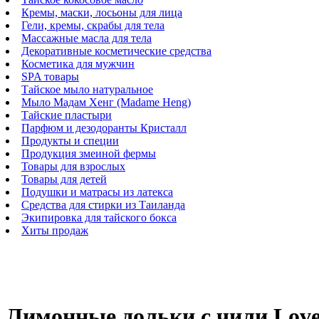
Кремы, маски, лосьоны для лица
Гели, кремы, скрабы для тела
Массажные масла для тела
Декоративные косметические средства
Косметика для мужчин
SPA товары
Тайское мыло натуральное
Мыло Мадам Хенг (Madame Heng)
Тайские пластыри
Парфюм и дезодоранты Кристалл
Продукты и специи
Продукция змеиной фермы
Товары для взрослых
Товары для детей
Подушки и матрасы из латекса
Средства для стирки из Таиланда
Экипировка для тайского бокса
Хиты продаж
Лимонные дольки с чили Love