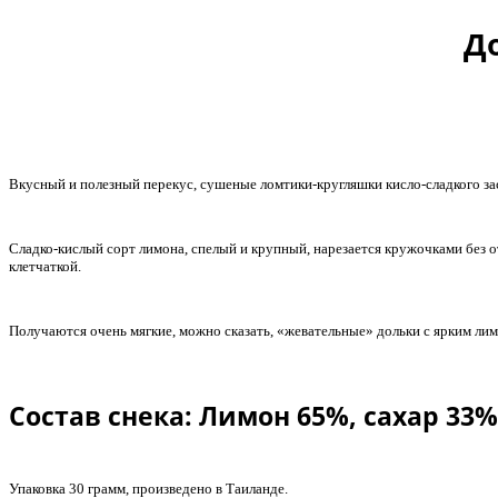
Д
Вкусный и полезный перекус, сушеные ломтики-кругляшки кисло-сладкого з
Сладко-кислый сорт лимона, спелый и крупный, нарезается кружочками без о
клетчаткой.
Получаются очень мягкие, можно сказать, «жевательные» дольки с ярким ли
Состав снека: Лимон 65%, сахар 33
Упаковка 30 грамм, произведено в Таиланде.