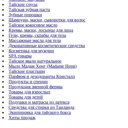
Тайские соусы
Тайская зубная паста
Зубные порошки
Шампуни, маски, сыворотки для волос
Тайское кокосовое масло
Кремы, маски, лосьоны для лица
Гели, кремы, скрабы для тела
Массажные масла для тела
Декоративные косметические средства
Косметика для мужчин
SPA товары
Тайское мыло натуральное
Мыло Мадам Хенг (Madame Heng)
Тайские пластыри
Парфюм и дезодоранты Кристалл
Продукты и специи
Продукция змеиной фермы
Товары для взрослых
Товары для детей
Подушки и матрасы из латекса
Средства для стирки из Таиланда
Экипировка для тайского бокса
Хиты продаж