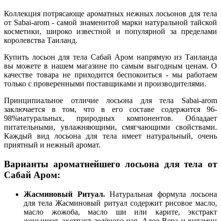
Коллекция потрясающе ароматных нежных лосьонов для тела
от Sabai-arom - самой знаменитой марки натуральной тайской
косметики, широко известной и популярной за пределами
королевства Таиланд.
Купить лосьон для тела Сабай Аром напрямую из Таиланда
вы можете в нашем магазине по самым выгодным ценам. О
качестве товара не приходится беспокоиться - мы работаем
только с проверенными поставщиками и производителями.
Принципиальное отличие лосьона для тела Sabai-arom
заключается в том, что в его составе содержится 96-
98%натуральных, природных компонентов. Обладает
питательными, увлажняющими, смягчающими свойствами.
Каждый вид лосьона для тела имеет натуральный, очень
приятный и нежный аромат.
Варианты ароматнейшего лосьона для тела от
Сабай Аром:
Жасминовый Ритуал.
Натуральная формула лосьона
для тела Жасминовый ритуал содержит рисовое масло,
масло жожоба, масло ши или карите, экстракт
женьшеня, экстракт зелёного чая, Алое Вера и витамин