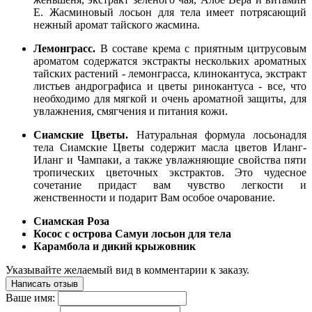
Е. Жасминовый лосьон для тела имеет потрясающий
нежный аромат тайского жасмина.
Лемонграсс.
В составе крема с приятным цитрусовым
ароматом содержатся экстракты нескольких ароматных
тайских растений - лемонграсса, клинокантуса, экстракт
листьев андрографиса и цветы ринокантуса - все, что
необходимо для мягкой и очень ароматной защиты, для
увлажнения, смягчения и питания кожи.
Сиамские Цветы.
Натуральная формула лосьонадля
тела Сиамские Цветы содержит масла цветов Иланг-
Иланг и Чампаки, а также увлажняющие свойства пяти
тропических цветочных экстрактов. Это чудесное
сочетание придаст вам чувство легкости и
женственности и подарит Вам особое очарование.
Сиамская Роза
Косос с острова Самуи лосьон для тела
Карамбола и дикий крыжовник
Указывайте желаемый вид в комментарии к заказу.
Написать отзыв
Ваше имя: