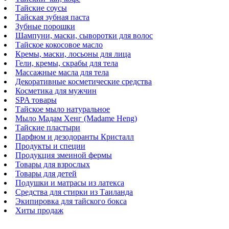
Тайские соусы
Тайская зубная паста
Зубные порошки
Шампуни, маски, сыворотки для волос
Тайское кокосовое масло
Кремы, маски, лосьоны для лица
Гели, кремы, скрабы для тела
Массажные масла для тела
Декоративные косметические средства
Косметика для мужчин
SPA товары
Тайское мыло натуральное
Мыло Мадам Хенг (Madame Heng)
Тайские пластыри
Парфюм и дезодоранты Кристалл
Продукты и специи
Продукция змеиной фермы
Товары для взрослых
Товары для детей
Подушки и матрасы из латекса
Средства для стирки из Таиланда
Экипировка для тайского бокса
Хиты продаж