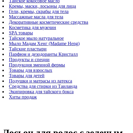
Тайское кокосовое масло
Кремы, маски, лосьоны для лица
Гели, кремы, скрабы для тела
Массажные масла для тела
Декоративные косметические средства
Косметика для мужчин
SPA товары
Тайское мыло натуральное
Мыло Мадам Хенг (Madame Heng)
Тайские пластыри
Парфюм и дезодоранты Кристалл
Продукты и специи
Продукция змеиной фермы
Товары для взрослых
Товары для детей
Подушки и матрасы из латекса
Средства для стирки из Таиланда
Экипировка для тайского бокса
Хиты продаж
Лосьон для волос с зеленым