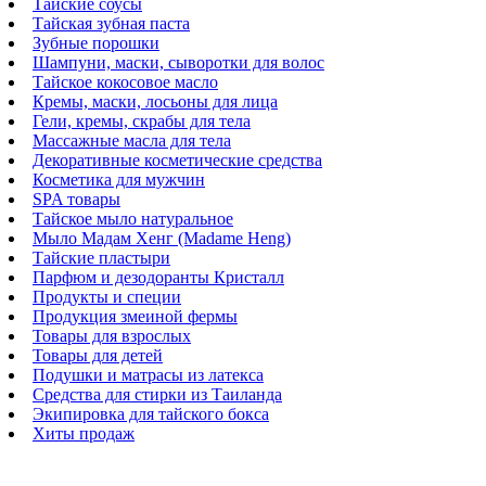
Тайские соусы
Тайская зубная паста
Зубные порошки
Шампуни, маски, сыворотки для волос
Тайское кокосовое масло
Кремы, маски, лосьоны для лица
Гели, кремы, скрабы для тела
Массажные масла для тела
Декоративные косметические средства
Косметика для мужчин
SPA товары
Тайское мыло натуральное
Мыло Мадам Хенг (Madame Heng)
Тайские пластыри
Парфюм и дезодоранты Кристалл
Продукты и специи
Продукция змеиной фермы
Товары для взрослых
Товары для детей
Подушки и матрасы из латекса
Средства для стирки из Таиланда
Экипировка для тайского бокса
Хиты продаж