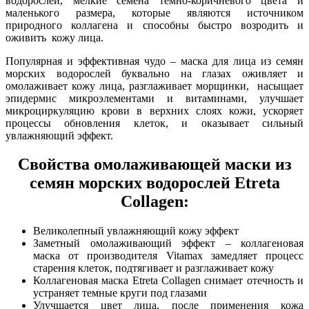
водорослей, мелкие семена темно-коричневого цвета и
маленького размера, которые являются источником
природного коллагена и способны быстро возродить и
оживить кожу лица.
Популярная и эффективная чудо – маска для лица из семян
морских водорослей буквально на глазах оживляет и
омолаживает кожу лица, разглаживает морщинки, насыщает
эпидермис микроэлементами и витаминами, улучшает
микроциркуляцию крови в верхних слоях кожи, ускоряет
процессы обновления клеток, и оказывает сильный
увлажняющий эффект.
Свойства омолаживающей маски из
семян морских водорослей Etreta
Collagen:
Великолепный увлажняющий кожу эффект
Заметный омолаживающий эффект – коллагеновая
маска от производителя Vitamax замедляет процесс
старения клеток, подтягивает и разглаживает кожу
Коллагеновая маска Etreta Collagen снимает отечность и
устраняет темные круги под глазами
Улучшается цвет лица, после применения кожа