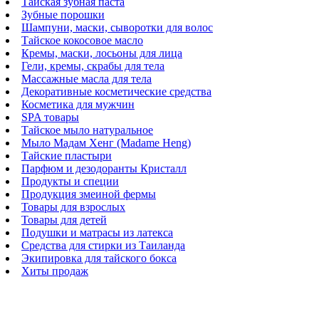
Тайская зубная паста
Зубные порошки
Шампуни, маски, сыворотки для волос
Тайское кокосовое масло
Кремы, маски, лосьоны для лица
Гели, кремы, скрабы для тела
Массажные масла для тела
Декоративные косметические средства
Косметика для мужчин
SPA товары
Тайское мыло натуральное
Мыло Мадам Хенг (Madame Heng)
Тайские пластыри
Парфюм и дезодоранты Кристалл
Продукты и специи
Продукция змеиной фермы
Товары для взрослых
Товары для детей
Подушки и матрасы из латекса
Средства для стирки из Таиланда
Экипировка для тайского бокса
Хиты продаж