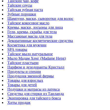
Тайский чай, кофе
Тайские соусы
Тайская зубная паста
Зубные порошки
Шампуни, маски, сыворотки для волос
Тайское кокосовое масло
Кремы, маски, лосьоны для лица
Гели, кремы, скрабы для тела
Массажные масла для тела
Декоративные косметические средства
Косметика для мужчин
SPA товары
Тайское мыло натуральное
Мыло Мадам Хенг (Madame Heng)
Тайские пластыри
Парфюм и дезодоранты Кристалл
Продукты и специи
Продукция змеиной фермы
Товары для взрослых
Товары для детей
Подушки и матрасы из латекса
Средства для стирки из Таиланда
Экипировка для тайского бокса
Хиты продаж