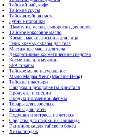
Тайский чай, кофе
Тайские соусы
Тайская зубная паста
Зубные порошки
Шампуни, маски, сыворотки для волос
Тайское кокосовое масло
Кремы, маски, лосьоны для лица
Гели, кремы, скрабы для тела
Массажные масла для тела
Декоративные косметические средства
Косметика для мужчин
SPA товары
Тайское мыло натуральное
Мыло Мадам Хенг (Madame Heng)
Тайские пластыри
Парфюм и дезодоранты Кристалл
Продукты и специи
Продукция змеиной фермы
Товары для взрослых
Товары для детей
Подушки и матрасы из латекса
Средства для стирки из Таиланда
Экипировка для тайского бокса
Хиты продаж