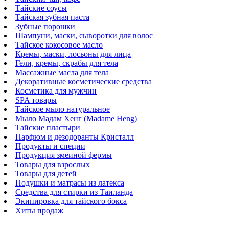
Тайские соусы
Тайская зубная паста
Зубные порошки
Шампуни, маски, сыворотки для волос
Тайское кокосовое масло
Кремы, маски, лосьоны для лица
Гели, кремы, скрабы для тела
Массажные масла для тела
Декоративные косметические средства
Косметика для мужчин
SPA товары
Тайское мыло натуральное
Мыло Мадам Хенг (Madame Heng)
Тайские пластыри
Парфюм и дезодоранты Кристалл
Продукты и специи
Продукция змеиной фермы
Товары для взрослых
Товары для детей
Подушки и матрасы из латекса
Средства для стирки из Таиланда
Экипировка для тайского бокса
Хиты продаж