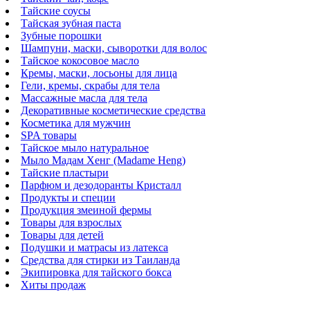
Тайские соусы
Тайская зубная паста
Зубные порошки
Шампуни, маски, сыворотки для волос
Тайское кокосовое масло
Кремы, маски, лосьоны для лица
Гели, кремы, скрабы для тела
Массажные масла для тела
Декоративные косметические средства
Косметика для мужчин
SPA товары
Тайское мыло натуральное
Мыло Мадам Хенг (Madame Heng)
Тайские пластыри
Парфюм и дезодоранты Кристалл
Продукты и специи
Продукция змеиной фермы
Товары для взрослых
Товары для детей
Подушки и матрасы из латекса
Средства для стирки из Таиланда
Экипировка для тайского бокса
Хиты продаж