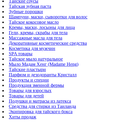
Тайские соусы
Тайская зубная паста
Зубные порошки
Шампуни, маски, сыворотки для волос
Тайское кокосовое масло
Кремы, маски, лосьоны для лица
Гели, кремы, скрабы для тела
Массажные масла для тела
Декоративные косметические средства
Косметика для мужчин
SPA товары
Тайское мыло натуральное
Мыло Мадам Хенг (Madame Heng)
Тайские пластыри
Парфюм и дезодоранты Кристалл
Продукты и специи
Продукция змеиной фермы
Товары для взрослых
Товары для детей
Подушки и матрасы из латекса
Средства для стирки из Таиланда
Экипировка для тайского бокса
Хиты продаж