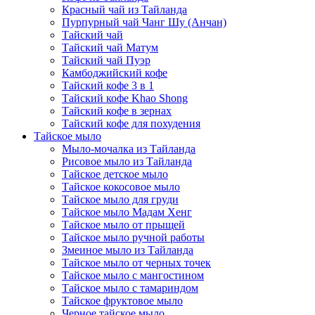
Красный чай из Тайланда
Пурпурный чай Чанг Шу (Анчан)
Тайский чай
Тайский чай Матум
Тайский чай Пуэр
Камбоджийский кофе
Тайский кофе 3 в 1
Тайский кофе Khao Shong
Тайский кофе в зернах
Тайский кофе для похудения
Тайское мыло
Мыло-мочалка из Тайланда
Рисовое мыло из Тайланда
Тайское детское мыло
Тайское кокосовое мыло
Тайское мыло для груди
Тайское мыло Мадам Хенг
Тайское мыло от прыщей
Тайское мыло ручной работы
Змеиное мыло из Тайланда
Тайское мыло от черных точек
Тайское мыло с мангостином
Тайское мыло с тамариндом
Тайское фруктовое мыло
Черное тайское мыло