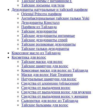
Тайские кремы с витамином Е
Тайские лосьоны для тела
Дезодоранты натуральные и тайский парфюм
Oriental Princess парфюм
Антибактериальные тайские тальки Yoki
Дезодоранты Кристалл
Парфюм из Тайланда
Тайские дезодоранты
Тайские дезодоранты интимные
Тайские дезодоранты спрей
Тайские роликовые дезодоранты
Тайские тальки-дезодоранты
Кокосовое масло из Тайланда
Косметика для волос
Тайские маски для волос
Тайские шампуни для волос
Кокосовые маски для волос из Тайланда
Маски для волос Hair Treatment
Натуральные шампуни для волос
Средства от алопеции (облысения)
Средства от выпадения волос
Средства от выпадения волос для мужчин
Средства от выпадения волос у женщин
Сыворотки для волос из Тайланда
Тайские бальзамы для волос