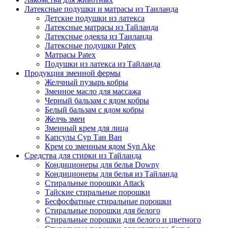
Латексные подушки и матрасы из Таиланда
Детские подушки из латекса
Латексные матрасы из Тайланда
Латексные одеяла из Таиланда
Латексные подушки Patex
Матрасы Patex
Подушки из латекса из Тайланда
Продукция змеиной фермы
Желчный пузырь кобры
Змеиное масло для массажа
Черный бальзам с ядом кобры
Белый бальзам с ядом кобры
Желчь змеи
Змеиный крем для лица
Капсулы Сур Тан Ван
Крем со змеиным ядом Syn Ake
Средства для стирки из Тайланда
Кондиционеры для белья Downy
Кондиционеры для белья из Тайланда
Стиральные порошки Attack
Тайские стиральные порошки
Бесфосфатные стиральные порошки
Стиральные порошки для белого
Стиральные порошки для белого и цветного