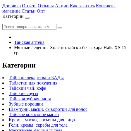
Доставка
Оплата
Отзывы
Акции
Как заказать
Контакты
магазина
Статьи
Опт
Категории
Тайская аптека
Мятные леденцы Холс по-тайски без сахара Halls XS 15
гр
Категории
Тайские лекарства и БАДы
Таблетки для похудения
Тайский чай, кофе
Тайские соусы
Тайская зубная паста
Зубные порошки
Шампуни, маски, сыворотки для волос
Тайское кокосовое масло
Кремы, маски, лосьоны для лица
Гели, кремы, скрабы для тела
Массажные масла для тела