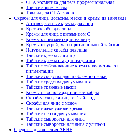
СПА косметика для тела профессиональная
Тайские аромамасла
Товары для СПА салонов
Скрабы для лица, лосьоны, маски и кремы из Тайланда
Антивозрастные кремы для лица
Крем-скрабы для лица
Кремы для лица с витамином C
Кремы от пигментации на лице
Кремы от угрей, мази против прыщей тайские
Натуральные скрабы для лица
Тайские кремы для лица
Тайские кремы с муцином улитки
Тайские отбеливающие крема и косметика от
пигментации
Тайские средства для проблемной кожи
Тайские средства для умывания
Тайские тканевые маски
Кремы на основе яда тайской кобры
Скраб-маски для лица из Тайланда
Скрабы для лица с медом
Тайские жемчужные кремы
Тайские пенки для умывания
Тайские сыворотки для лица
Тайские сыворотки для лица с улиткой
Средства для лечения АКНЕ