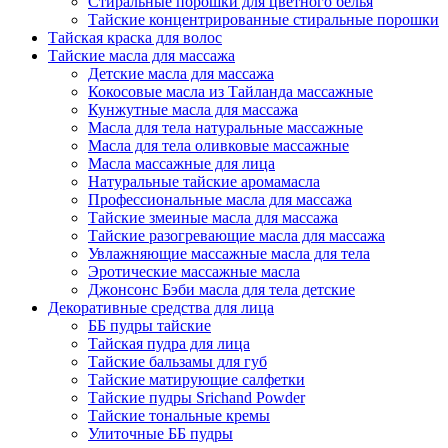
Стиральные порошки для цветного белья
Тайские концентрированные стиральные порошки
Тайская краска для волос
Тайские масла для массажа
Детские масла для массажа
Кокосовые масла из Тайланда массажные
Кунжутные масла для массажа
Масла для тела натуральные массажные
Масла для тела оливковые массажные
Масла массажные для лица
Натуральные тайские аромамасла
Профессиональные масла для массажа
Тайские змеиные масла для массажа
Тайские разогревающие масла для массажа
Увлажняющие массажные масла для тела
Эротические массажные масла
Джонсонс Бэби масла для тела детские
Декоративные средства для лица
ББ пудры тайские
Тайская пудра для лица
Тайские бальзамы для губ
Тайские матирующие салфетки
Тайские пудры Srichand Powder
Тайские тональные кремы
Улиточные ББ пудры