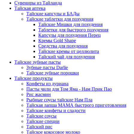
Сувениры из Тайланда
Тайская аптека
Тайские капсулы и БАДы
Тайские таблетки для похудения
Тайские Мишки для похудения
Таблетки для быстрого похудения
Капсулы для похудения Перец
Кремы Gold Shape
Средства для похудения
Тайские кремы от целлюлита
Тайский чай для похудения
Тайские зубные пасты
Зубные пасты Darlie
Тайские зубные порошки
Тайские продукты
Конфеты из дуриана
Пасты чили для Том Яма - Нам Прик Пао
Рис жасмин
Рыбные соусы тайские Нам Пла
Тайская лапша МАМА быстрого приготовления
Тайские конфеты и сладости
Тайские соусы
Тайские специи
Тайский рис
Тайское кокосовое молоко