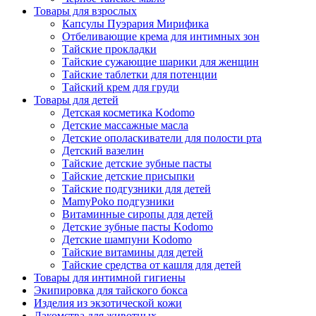
Товары для взрослых
Капсулы Пуэрария Мирифика
Отбеливающие крема для интимных зон
Тайские прокладки
Тайские сужающие шарики для женщин
Тайские таблетки для потенции
Тайский крем для груди
Товары для детей
Детская косметика Kodomo
Детские массажные масла
Детские ополаскиватели для полости рта
Детский вазелин
Тайские детские зубные пасты
Тайские детские присыпки
Тайские подгузники для детей
MamyPoko подгузники
Витаминные сиропы для детей
Детские зубные пасты Kodomo
Детские шампуни Kodomo
Тайские витамины для детей
Тайские средства от кашля для детей
Товары для интимной гигиены
Экипировка для тайского бокса
Изделия из экзотической кожи
Лакомства для животных