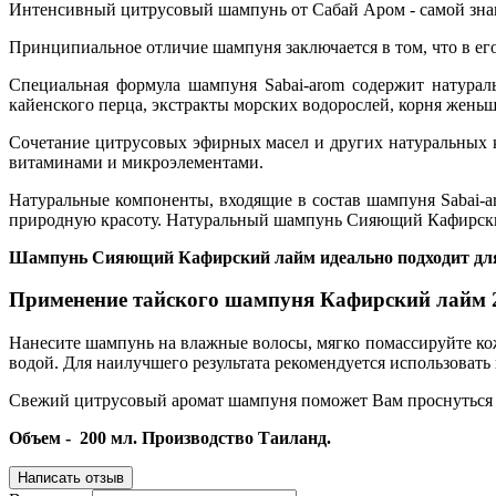
Интенсивный цитрусовый шампунь от Сабай Аром - самой знам
Принципиальное отличие шампуня заключается в том, что в ег
Специальная формула шампуня Sabai-arom содержит натураль
кайенского перца, экстракты морских водорослей, корня жень
Сочетание цитрусовых эфирных масел и других натуральных
витаминами и микроэлементами.
Натуральные компоненты, входящие в состав шампуня Sabai-a
природную красоту. Натуральный шампунь Сияющий Кафирский 
Шампунь Сияющий Кафирский лайм идеально подходит для 
Применение тайского шампуня Кафирский лайм 
Нанесите шампунь на влажные волосы, мягко помассируйте ко
водой. Для наилучшего результата рекомендуется использоват
Свежий цитрусовый аромат шампуня поможет Вам проснуться и 
Объем - 200 мл. Производство Таиланд.
Написать отзыв