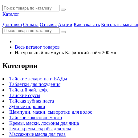
Каталог
Доставка
Оплата
Отзывы
Акции
Как заказать
Контакты магази
Весь каталог товаров
Натуральный шампунь Кафирский лайм 200 мл
Категории
Тайские лекарства и БАДы
Таблетки для похудения
Тайский чай, кофе
Тайские соусы
Тайская зубная паста
Зубные порошки
Шампуни, маски, сыворотки для волос
Тайское кокосовое масло
Кремы, маски, лосьоны для лица
Гели, кремы, скрабы для тела
Массажные масла для тела