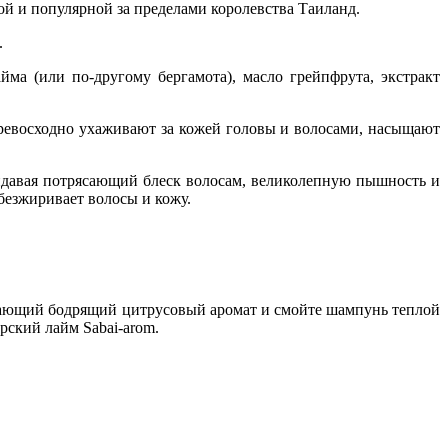
й и популярной за пределами королевства Таиланд.
.
ма (или по-другому бергамота), масло грейпфрута, экстракт
евосходно ухаживают за кожей головы и волосами, насыщают
ридавая потрясающий блеск волосам, великолепную пышность и
езжиривает волосы и кожу.
ежающий бодрящий цитрусовый аромат и смойте шампунь теплой
рский лайм Sabai-arom.