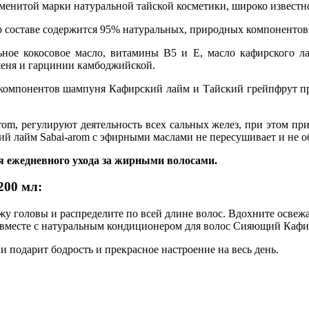
енитой марки натуральной тайской косметики, широко известно
о составе содержится 95% натуральных, природных компонентов
ное кокосовое масло, витамины B5 и E, масло кафирского лай
шеня и гарцинии камбоджийской.
 компонентов шампуня Кафирский лайм и Тайский грейпфрут пр
rom, регулируют деятельность всех сальных желез, при этом п
лайм Sabai-arom с эфирными маслами не пересушивает и не об
ежедневного ухода за жирными волосами.
200 мл:
жу головы и распределите по всей длине волос. Вдохните осв
ь вместе с натуральным кондиционером для волос Сияющий Кафи
подарит бодрость и прекрасное настроение на весь день.