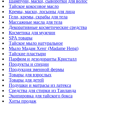
Шампуни, маски, сыворотки для волос
Тайское кокосовое масло
Кремы, маски, лосьоны для лица
Гели, кремы, скрабы для тела
Массажные масла для тела
Декоративные косметические средства
Косметика для мужчин
SPA товары
Тайское мыло натуральное
Мыло Мадам Хенг (Madame Heng)
Тайские пластыри
Парфюм и дезодоранты Кристалл
Продукты и специи
Продукция змеиной фермы
Товары для взрослых
Товары для детей
Подушки и матрасы из латекса
Средства для стирки из Таиланда
Экипировка для тайского бокса
Хиты продаж