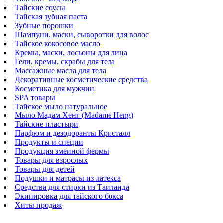
Тайские соусы
Тайская зубная паста
Зубные порошки
Шампуни, маски, сыворотки для волос
Тайское кокосовое масло
Кремы, маски, лосьоны для лица
Гели, кремы, скрабы для тела
Массажные масла для тела
Декоративные косметические средства
Косметика для мужчин
SPA товары
Тайское мыло натуральное
Мыло Мадам Хенг (Madame Heng)
Тайские пластыри
Парфюм и дезодоранты Кристалл
Продукты и специи
Продукция змеиной фермы
Товары для взрослых
Товары для детей
Подушки и матрасы из латекса
Средства для стирки из Таиланда
Экипировка для тайского бокса
Хиты продаж